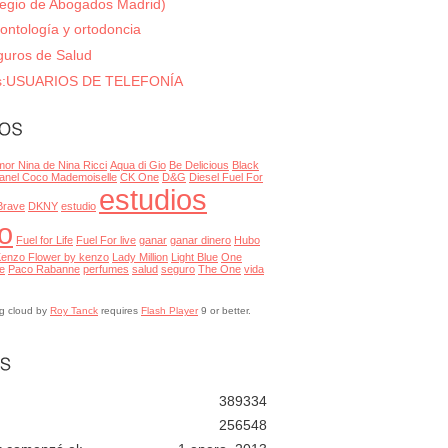
olegio de Abogados Madrid)
ontología y ortodoncia
guros de Salud
s:USUARIOS DE TELEFONÍA
or Nina de Nina Ricci
Aqua di Gio
Be Delicious
Black
anel Coco Mademoiselle
CK One
D&G
Diesel Fuel For
estudios
Brave
DKNY
estudio
o
Fuel for Life
Fuel For live
ganar
ganar dinero
Hubo
enzo Flower by kenzo
Lady Million
Light Blue
One
e
Paco Rabanne
perfumes
salud
seguro
The One
vida
g cloud by
Roy Tanck
requires
Flash Player
9 or better.
389334
256548