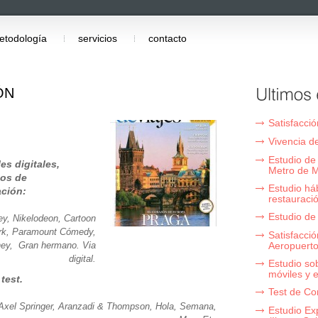
etodología
servicios
contacto
ÓN
Satisfacció
Vivencia 
Estudio de
es digitales,
Metro de M
os de
Estudio há
ación:
restauraci
Estudio de
ey, Nikelodeon, Cartoon
rk, Paramount Cómedy,
Satisfacci
ney, Gran hermano. Via
Aeropuerto
digital.
Estudio so
móviles y 
 test.
Test de Co
, Axel Springer, Aranzadi & Thompson, Hola, Semana,
Estudio Ex