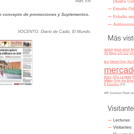
Man, Etc
(Ilustre C
Estudio Od
 de concepto de promociones y Suplementos.
Estudio se
Autónomo
VOCENTO. Diario de Cadiz, El Mundo.
aegon
amor amor
Am
XS
Boss
CH 212
Ch
live
Diesel Only the 
mercad
Boss
JPG Le Male
K
Million
Only the Brav
€
Estudios
(15)
WP Cumulus Flash ta
Lecturas:
Visitantes: